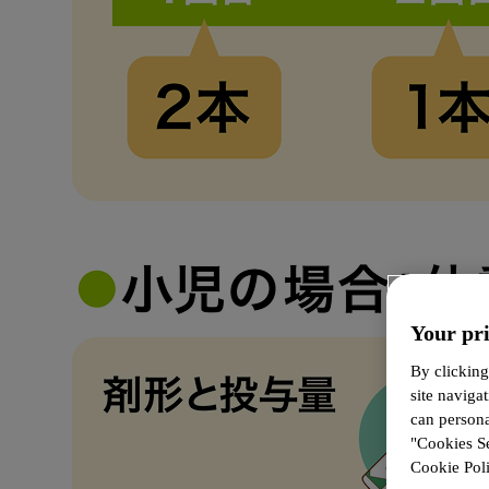
Your pri
By clicking
site naviga
can persona
"Cookies Se
Cookie Polic