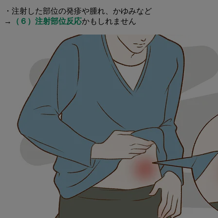
・注射した部位の発疹や腫れ、かゆみなど
→
（６）注射部位反応
かもしれません