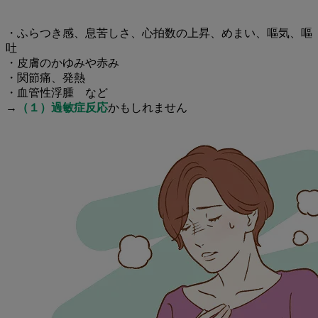
・ふらつき感、息苦しさ、心拍数の上昇、めまい、嘔気、嘔
吐
・皮膚のかゆみや赤み
・関節痛、発熱
・血管性浮腫　など
→
（１）過敏症反応
かもしれません