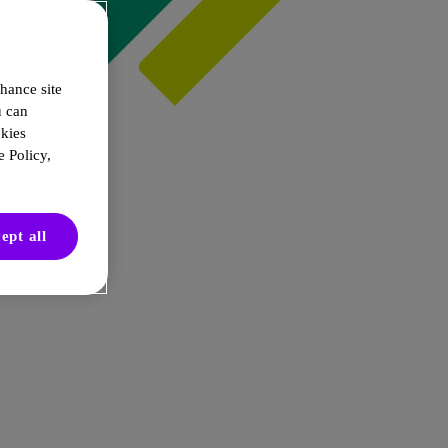
hance site
u can
okies
 Policy,
ept all