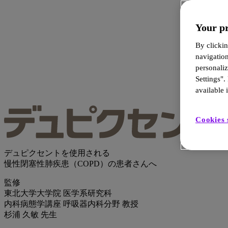
Your pr
By clickin
navigatio
personali
Settings".
available i
Cookies 
デュピクセントを使用される
慢性閉塞性肺疾患（COPD）の患者さんへ
監修
東北大学大学院 医学系研究科
内科病態学講座 呼吸器内科分野 教授
杉浦 久敏 先生